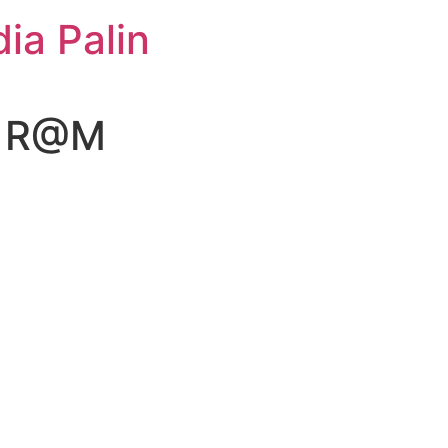
ia Palin
a1R@M